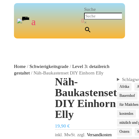
Suche

×
Home
/
Schwierigkeitsgrade
/
Level 3: detailreich
gestaltet
/ Näh-Baukastenset DIY Einhorn Elly
Näh-
Schlagwö
Afrika
A
Baukastenset
Bauernhof
DIY Einhorn
für Mädchen
Elly
kostenlos
nützlich und 
19,90
€
Ostern
S
inkl. MwSt.
zzgl.
Versandkosten