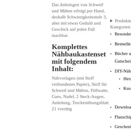
Das Anbringen von Schweif
und Mähne erfolgt per Hand,
deshalb Schwierigkeitsstufe 3,
Produkt
aber mit etwas Geduld und
Kategorien
Geschick auf jeden Fall
Besonder
machbar.
Bestselle
Komplettes
Nähbaukastenset
Bücher 
mit folgendem
Gutschei
Inhalt:
DIY-Näh
Nähvorlagen (mit Stoff
Her
verbundenes Papier), Stoff für
Kusc
Schweif und Mähne, Füllwatte,
Garn, Nadel, 2 Steck-Augen,
Anleitung, Trockenübungsblatt
Downlo
21 vorrätig
Flauschi
Geschen