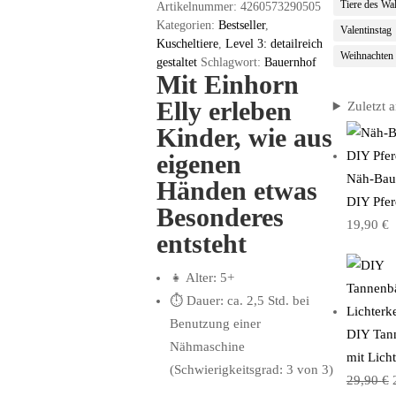
Tiere des Wa
Artikelnummer:
4260573290505
Kategorien:
Bestseller
,
Valentinstag
Kuscheltiere
,
Level 3: detailreich
Weihnachten
gestaltet
Schlagwort:
Bauernhof
Mit Einhorn
Elly erleben
Zuletzt 
Kinder, wie aus
eigenen
Näh-Bau
Händen etwas
DIY Pfer
Besonderes
19,90
€
entsteht
👧 Alter: 5+
⏱ Dauer: ca. 2,5 Std. bei
Benutzung einer
DIY Tan
Nähmaschine
mit Licht
(Schwierigkeitsgrad: 3 von 3)
29,90
€