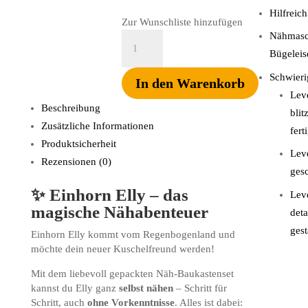
Hilfreich
Zur Wunschliste hinzufügen
Näh-
Nähmasc
Baukastenset
Bügeleis
DIY
Schwieri
Einhorn
In den Warenkorb
Elly
Leve
Beschreibung
Menge
blit
Zusätzliche Informationen
fert
Produktsicherheit
Leve
Rezensionen (0)
gesc
✨
Einhorn Elly – das
Leve
magische Nähabenteuer
deta
gest
Einhorn Elly kommt vom Regenbogenland und
möchte dein neuer Kuschelfreund werden!
Mit dem liebevoll gepackten Näh-Baukastenset
kannst du Elly ganz
selbst nähen
– Schritt für
Schritt, auch
ohne Vorkenntnisse
. Alles ist dabei: